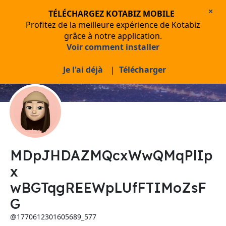
×
TÉLÉCHARGEZ KOTABIZ MOBILE
Profitez de la meilleure expérience de Kotabiz
grâce à notre application.
Voir comment installer
Je l'ai déjà
|
Télécharger
MDpJHDAZMQcxWwQMqPlIp
x
wBGTqgREEWpLUfFTIMoZsF
G
@1770612301605689_577