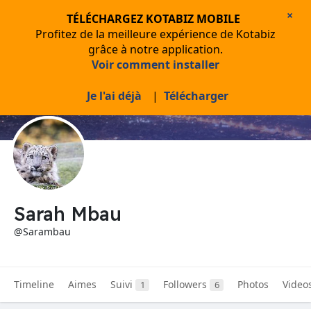
×
TÉLÉCHARGEZ KOTABIZ MOBILE
Profitez de la meilleure expérience de Kotabiz
grâce à notre application.
Voir comment installer
Je l'ai déjà
|
Télécharger
Sarah Mbau
@Sarambau
Timeline
Aimes
Suivi
Followers
Photos
Video
1
6