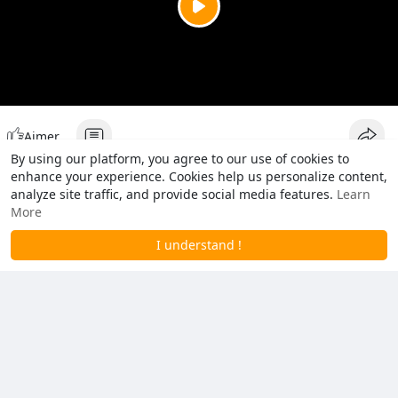
P
l
a
y
Aimer
By using our platform, you agree to our use of cookies to
enhance your experience. Cookies help us personalize content,
analyze site traffic, and provide social media features.
Learn
More
I understand !
En attente de nouvelles