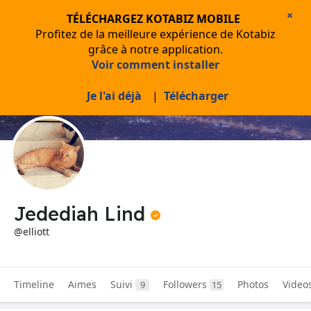
×
TÉLÉCHARGEZ KOTABIZ MOBILE
Profitez de la meilleure expérience de Kotabiz
grâce à notre application.
Voir comment installer
Je l'ai déjà
|
Télécharger
Jedediah Lind
@elliott
Timeline
Aimes
Suivi
Followers
Photos
Video
9
15