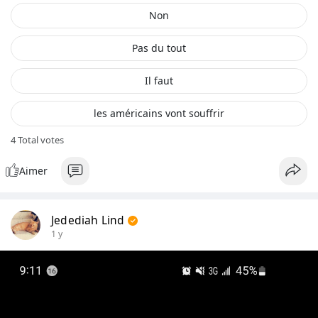
Non
Pas du tout
Il faut
les américains vont souffrir
4
Total votes
Aimer
Jedediah Lind
1 y