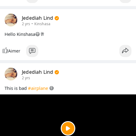
Jedediah Lind
·
2 yrs
Kinshasa
Hello Kinshasa😃🥂
Aimer
Jedediah Lind
2 yrs
This is bad
#airplane
😅