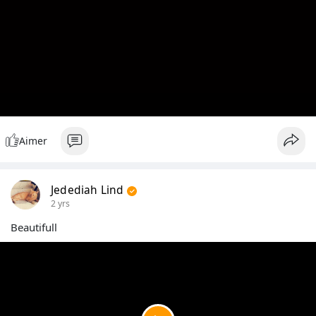
Aimer
Jedediah Lind
2 yrs
Beautifull