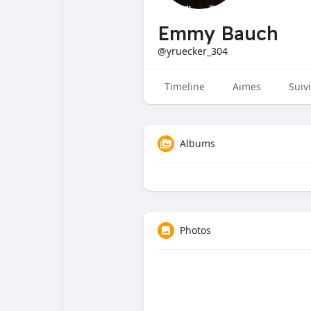
Ouvert au travail
Jobs
Emmy Bauch
@yruecker_304
Financements
Timeline
Aimes
Suiv
Albums
Photos