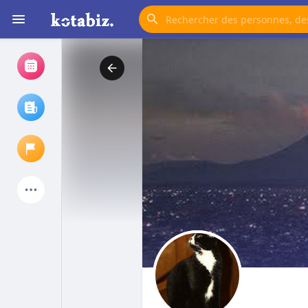
Voir les évènements
My events
Explorer/articles
Mes Temples
Temple aimés
Explorer
Publication populaire